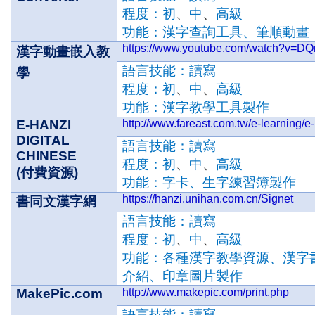
程度：
初
、
中
、
高級
功能：漢字查詢工具
、
筆順動畫
https://www.youtube.com/watch?v=
漢字動畫嵌入教
語言技能：讀寫
學
程度：
初
、
中
、
高級
功能：漢字教學工具製作
E-HANZI
http://www.fareast.com.tw/e-learning/e
DIGITAL
語言技能：讀寫
CHINESE
程度：
初
、
中
、
高級
(
付費資源
)
功能：字卡
、
生字練習簿製作
https://hanzi.unihan.com.cn/Signet
書同文漢字網
語言技能：讀寫
程度：
初
、
中
、
高級
功能：各種漢字教學資源
、
漢字
介紹
、
印章圖片製作
MakePic.com
http://www.makepic.com/print.php
語言技能：讀寫