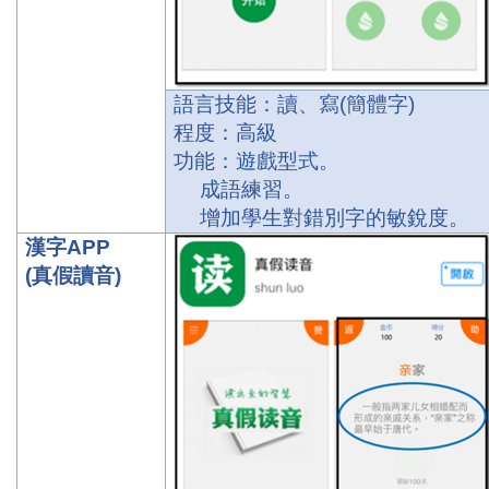
語言技能：讀、寫
(
簡體字
)
程度：高級
功能：遊戲型式。
成語練習。
增加學生對錯別字的敏銳度。
漢字
APP
(
真假讀音
)