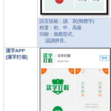
語言技能：讀、寫
(
簡體字
)
程度：初、中、高級
功能：遊戲型式。
認讀拼音。
漢字
APP
(
漢字打假
)