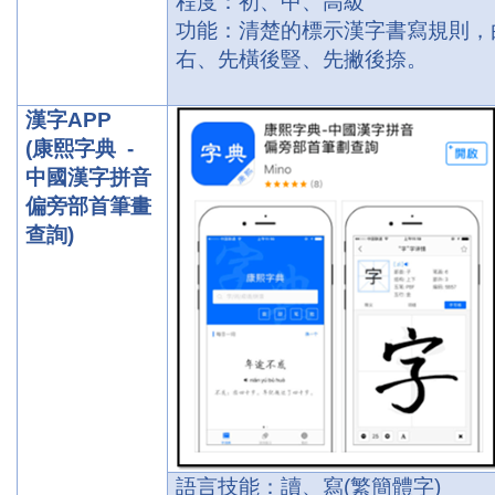
程度：初、中、高級
功能：清楚的標示漢字書寫規則，
右、先橫後豎、先撇後捺。
漢字
APP
(
康熙字典
-
中國漢字拼音
偏旁部首筆畫
查詢
)
語言技能：讀、寫
(
繁簡體字
)