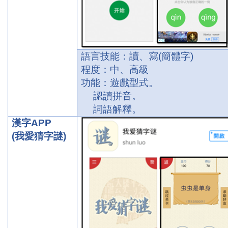
語言技能：讀、寫
(
簡體字
)
程度：中、高級
功能：遊戲型式。
認讀拼音。
詞語解釋。
漢字
APP
(
我愛猜字謎
)